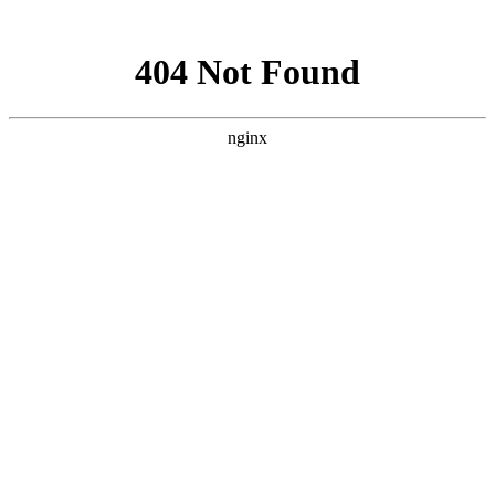
网站地图
网站地图
天津远洋船舶供应有限公司
TIANJIN OCEAN-GOING SHIPPING SUPPLY CO, LTD.
分享网站
首页
关于我们
微信
新闻资讯
新浪微博
产品中心
QQ分享
秦皇岛分公司
QQ空间
质量体系
豆瓣网
供应商加盟
百度贴吧
联系我们