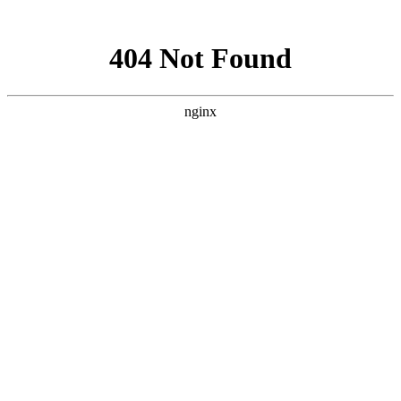
网站地图
网站地图
天津远洋船舶供应有限公司
TIANJIN OCEAN-GOING SHIPPING SUPPLY CO, LTD.
分享网站
首页
关于我们
微信
新闻资讯
新浪微博
产品中心
QQ分享
秦皇岛分公司
QQ空间
质量体系
豆瓣网
供应商加盟
百度贴吧
联系我们