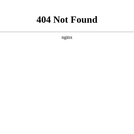
中文
|
Engl
津ICP备14005004